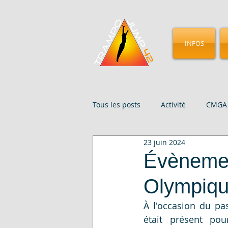
INFOS
Tous les posts
Activité
CMGA 
23 juin 2024
Évenements
Presse
St
Évènemen
Olympiq
À l'occasion du pa
était présent po