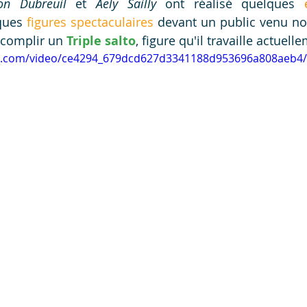
on Dubreuil
 et 
Aely Sailly
 ont réalisé quelques 
ques 
figures spectaculaires
 devant un public venu n
ccomplir un 
Triple salto
, figure qu'il travaille actuell
tic.com/video/ce4294_679dcd627d3341188d953696a808aeb4/