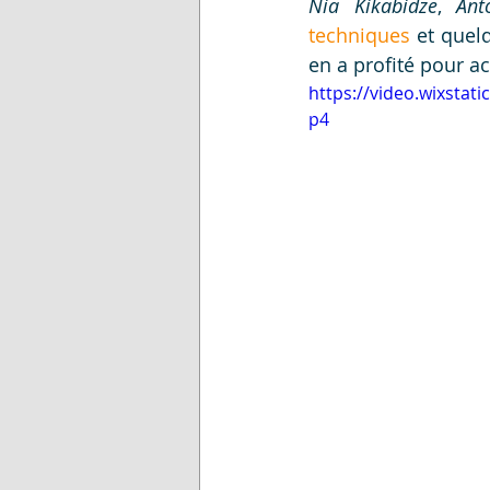
Nia Kikabidze
, 
Ant
techniques
 et quel
en a profité pour a
https://video.wixsta
p4