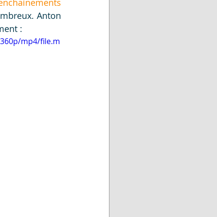
enchainements 
ombreux. Anton 
ement :
360p/mp4/file.m