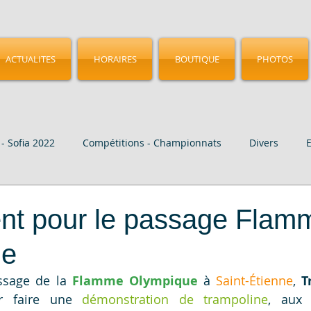
ACTUALITES
HORAIRES
BOUTIQUE
PHOTOS
- Sofia 2022
Compétitions - Championnats
Divers
age
Vidéo
CMGA - Birmingham 2023
Nos Elites
t pour le passage Flam
ue
ssage de la 
Flamme Olympique
 à 
Saint-Étienne
, 
T
ur faire une 
démonstration de trampoline
, aux