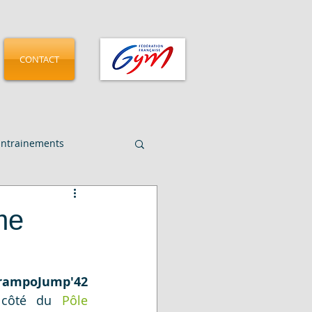
CONTACT
Entrainements
CMGA - Pamplona 2025
me
rampoJump'42
 côté du 
Pôle 