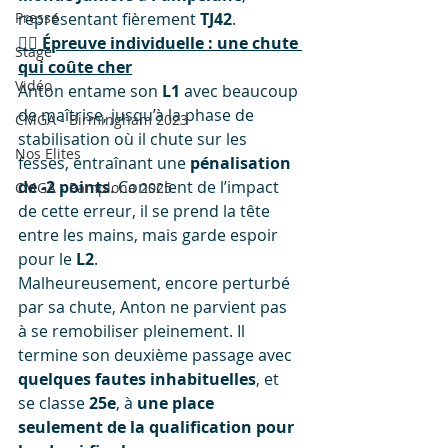
Presse
représentant fièrement 
TJ42
.
🧍‍♂️ Épreuve individuelle : une chute 
Stage
qui coûte cher
Vidéo
Anton entame son 
L1
 avec beaucoup 
de maîtrise, jusqu’à la phase de 
CMGA - Birmingham 2023
stabilisation où il chute sur les 
Nos Elites
fesses, entraînant une 
pénalisation 
de -2 points
. Conscient de l’impact 
CMGA - Pamplona 2025
de cette erreur, il se prend la tête 
entre les mains, mais garde espoir 
pour le 
L2
.
Malheureusement, encore perturbé 
par sa chute, Anton ne parvient pas 
à se remobiliser pleinement. Il 
termine son deuxième passage avec 
quelques fautes inhabituelles
, et 
se classe 
25e
, à 
une place 
seulement de la qualification pour 