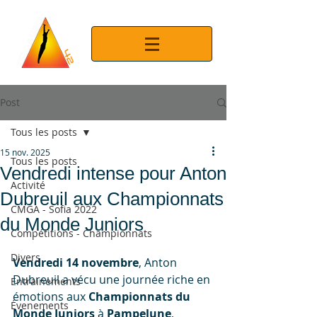
Post
Tous les posts
15 nov. 2025
Tous les posts
Vendredi intense pour Anton
Activité
Dubreuil aux Championnats
CMGA - Sofia 2022
du Monde Juniors
Compétitions - Championnats
Divers
Vendredi 14 novembre
, Anton 
Dubreuil a vécu une journée riche en 
Entrainements
émotions aux 
Championnats du 
Évenements
Monde Juniors
 à 
Pampelune
, 