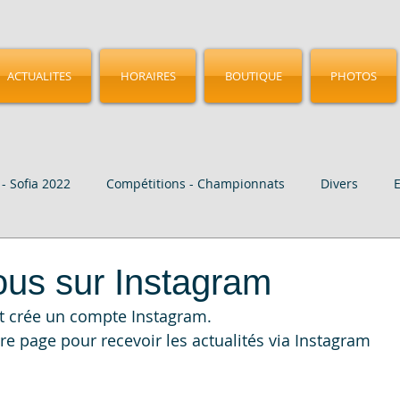
ACTUALITES
HORAIRES
BOUTIQUE
PHOTOS
- Sofia 2022
Compétitions - Championnats
Divers
age
Vidéo
CMGA - Birmingham 2023
Nos Elites
ous sur Instagram
 crée un compte Instagram.
e page pour recevoir les actualités via Instagram