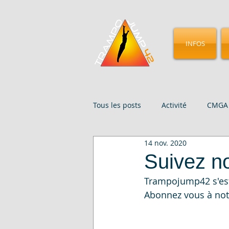
INFOS
Tous les posts
Activité
CMGA 
14 nov. 2020
Évenements
Presse
St
Suivez n
Trampojump42 s'est
Abonnez vous à notr