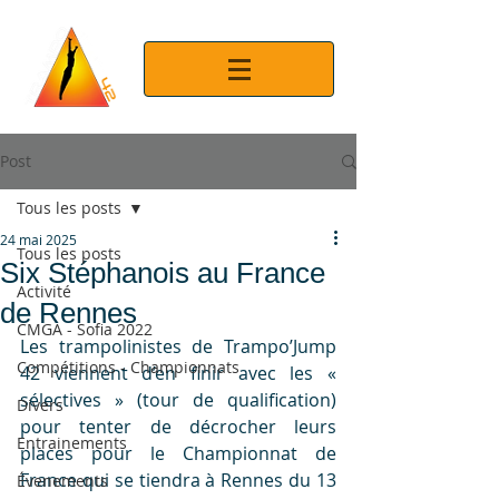
Post
Tous les posts
24 mai 2025
Tous les posts
Six Stéphanois au France
Activité
de Rennes
CMGA - Sofia 2022
Les trampolinistes de Trampo’Jump 
Compétitions - Championnats
42 viennent d’en finir avec les « 
sélectives » (tour de qualification) 
Divers
pour tenter de décrocher leurs 
Entrainements
places pour le Championnat de 
France qui se tiendra à Rennes du 13 
Évenements