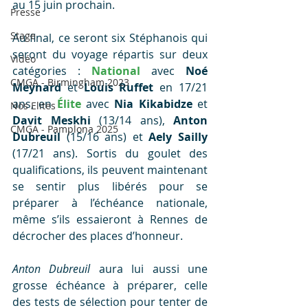
au 15 juin prochain.
Presse
Stage
Au final, ce seront six Stéphanois qui 
seront du voyage répartis sur deux 
Vidéo
catégories : 
National
 avec 
Noé 
CMGA - Birmingham 2023
Meynard
 et 
Louis Ruffet
 en 17/21 
ans, en 
Élite
 avec 
Nia Kikabidze
 et 
Nos Elites
Davit Meskhi
 (13/14 ans), 
Anton 
CMGA - Pamplona 2025
Dubreuil
 (15/16 ans) et 
Aely Sailly
(17/21 ans). Sortis du goulet des 
qualifications, ils peuvent maintenant 
se sentir plus libérés pour se 
préparer à l’échéance nationale, 
même s’ils essaieront à Rennes de 
décrocher des places d’honneur.
Anton Dubreuil
 aura lui aussi une 
grosse échéance à préparer, celle 
des tests de sélection pour tenter de 