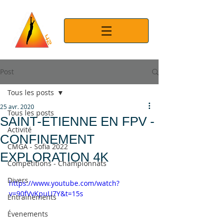
Post
Tous les posts
25 avr. 2020
Tous les posts
SAINT-ETIENNE EN FPV -
Activité
CONFINEMENT
CMGA - Sofia 2022
EXPLORATION 4K
Compétitions - Championnats
Divers
https://www.youtube.com/watch?
v=90fVvKpuU7Y&t=15s
Entrainements
Évenements