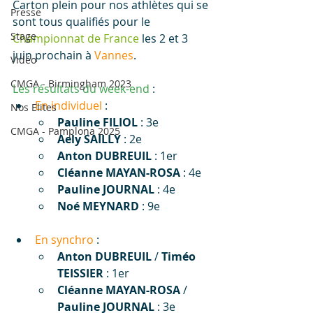
Carton plein pour nos athlètes qui se 
Presse
sont tous qualifiés pour le 
Stage
Championnat de France
 les 2 et 3 
juin prochain à 
Vannes
.
Vidéo
CMGA - Birmingham 2023
Les résultats du week-end
 :
En individuel
 :
Nos Elites
Pauline FILIOL
 : 3e
CMGA - Pamplona 2025
Aely SAILLY
 : 2e
Anton DUBREUIL
 : 1er
Cléanne MAYAN-ROSA
 : 4e
Pauline JOURNAL
 : 4e
Noé MEYNARD
 : 9e
En synchro
 :
Anton DUBREUIL
 / 
Timéo 
TEISSIER
 : 1er
Cléanne MAYAN-ROSA
 / 
Pauline JOURNAL
 : 3e