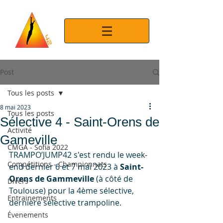
Post
Tous les posts
8 mai 2023
Tous les posts
Sélective 4 - Saint-Orens de
Activité
Gameville
CMGA - Sofia 2022
TRAMPO’JUMP42 s'est rendu le week-
Compétitions - Championnats
end dernier 6 et 7 mai 2023 à 
Saint-
Orens de Gammeville
 (à côté de 
Divers
Toulouse) pour la 4ème sélective, 
Entrainements
dernière sélective trampoline.
Évenements