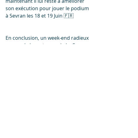
maintenant il lui reste à améliorer 
son exécution pour jouer le podium 
à Sevran les 18 et 19 Juin 🇫🇷 
En conclusion, un week-end radieux 
comme le beau temps de La-Seyne-
sur-Mer ☀️ de quoi satisfaire Jeremy 
Bravard l’entraîneur du club. 
À bientôt pour de nouveaux 
podiums sous les couleurs de 
Trampo’Jump 42 👋🏼 🧡