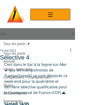
Post
Tous les posts
15 mai 2022
Tous les posts
Sélective 4
Activité
C’est dans le Var à la Seyne-sur-Mer 
CMGA - Sofia 2022
☀️ que les trampolinistes de 
Trampo’Jump42 se sont déplacés ce 
Compétitions - Championnats
week-end pour la quatrième et 
Divers
dernière sélective qualificative pour 
le Championnat de France (CDF) 🌊 
Entrainements
Évenements
Samedi 14/05