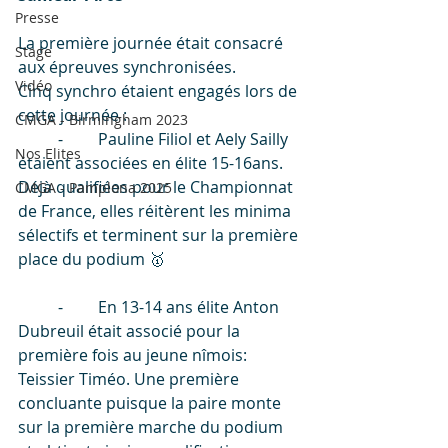
Presse
La première journée était consacré 
Stage
aux épreuves synchronisées.
Vidéo
Cinq synchro étaient engagés lors de 
cette journée :
CMGA - Birmingham 2023
	⁃	Pauline Filiol et Aely Sailly 
Nos Elites
étaient associées en élite 15-16ans. 
Déjà qualifiées pour le Championnat 
CMGA - Pamplona 2025
de France, elles réitèrent les minima 
sélectifs et terminent sur la première 
place du podium 🥇
	⁃	En 13-14 ans élite Anton 
Dubreuil était associé pour la 
première fois au jeune nîmois: 
Teissier Timéo. Une première 
concluante puisque la paire monte 
sur la première marche du podium 