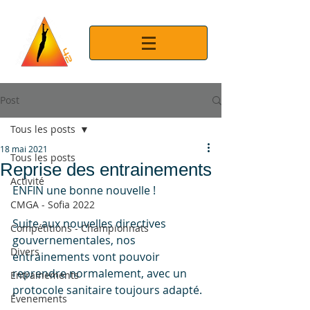
Post
Tous les posts
18 mai 2021
Tous les posts
Reprise des entrainements
Activité
ENFIN une bonne nouvelle ! 
CMGA - Sofia 2022
Suite aux nouvelles directives 
Compétitions - Championnats
gouvernementales, nos 
Divers
entrainements vont pouvoir 
reprendre normalement, avec un 
Entrainements
protocole sanitaire toujours adapté.
Évenements