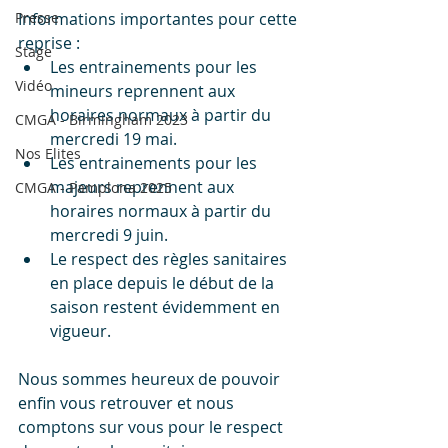
Presse
Informations importantes pour cette 
reprise :
Stage
Les entrainements pour les 
Vidéo
mineurs reprennent aux 
horaires normaux à partir du 
CMGA - Birmingham 2023
mercredi 19 mai.
Nos Elites
Les entrainements pour les 
majeurs reprennent aux 
CMGA - Pamplona 2025
horaires normaux à partir du 
mercredi 9 juin.
Le respect des règles sanitaires 
en place depuis le début de la 
saison restent évidemment en 
vigueur.
Nous sommes heureux de pouvoir 
enfin vous retrouver et nous 
comptons sur vous pour le respect 