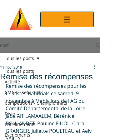
Post
Tous les posts
11 nov. 2019
Tous les posts
Remise des récompenses
Activité
Remise des récompenses pour les 
CMGA - Sofia 2022
finalistes nationals ce samedi 9 
novembre à Mably lors de l'AG du 
Compétitions - Championnats
Comité Départemental de la Loire. 
Divers
Jade AIT LAMAALEM, Bérénice 
BOULANDET, Pauline FILIOL, Clara 
Entrainements
GRANGER, Juliette POULTEAU et Aely 
Évenements
SAILLY.