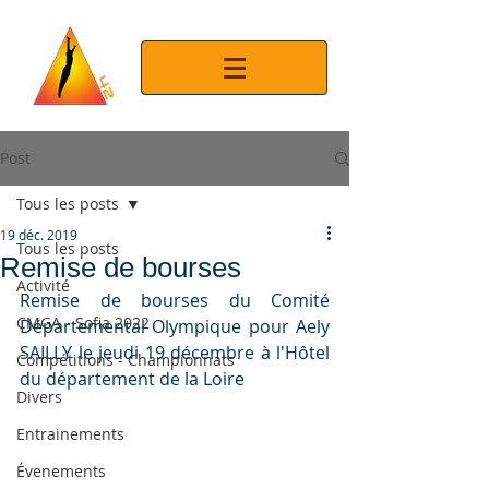
Post
Tous les posts
19 déc. 2019
Tous les posts
Remise de bourses
Activité
Remise de bourses du Comité 
CMGA - Sofia 2022
Départemental Olympique pour Aely 
SAILLY le jeudi 19 décembre à l'Hôtel 
Compétitions - Championnats
du département de la Loire
Divers
Entrainements
Évenements