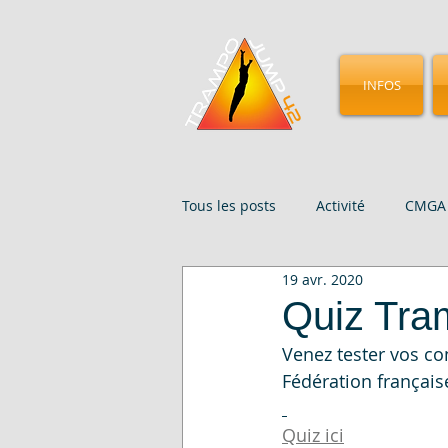
INFOS
Tous les posts
Activité
CMGA 
19 avr. 2020
Évenements
Presse
St
Quiz Tra
Venez tester vos con
Fédération françai
Quiz ici