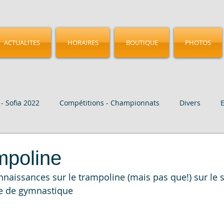
ACTUALITES
HORAIRES
BOUTIQUE
PHOTOS
- Sofia 2022
Compétitions - Championnats
Divers
age
Vidéo
CMGA - Birmingham 2023
Nos Elites
mpoline
naissances sur le trampoline (mais pas que!) sur le si
se de gymnastique