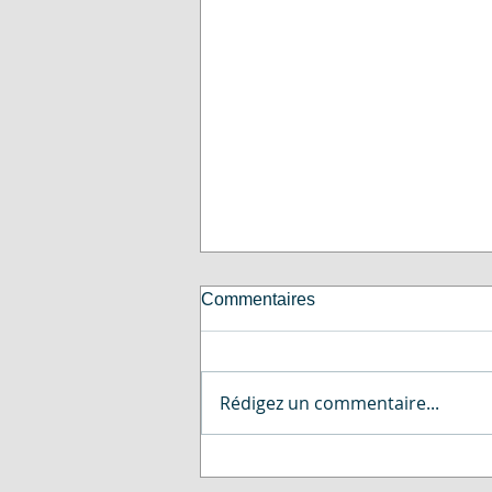
Commentaires
Rédigez un commentaire...
Trampo’Jump42 soutient le
Run Solidaire du WEVA 2026