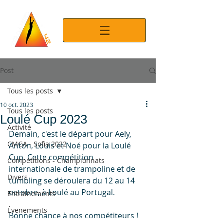
Post
Tous les posts
10 oct. 2023
Tous les posts
Loulé Cup 2023
Activité
Demain, c'est le départ pour Aely, 
CMGA - Sofia 2022
Anton, Louis et Noé pour la Loulé 
Cup. Cette compétition 
Compétitions - Championnats
internationale de trampoline et de 
Divers
tumbling se déroulera du 12 au 14 
octobre, à Loulé au Portugal.
Entrainements
Évenements
Bonne chance à nos compétiteurs !