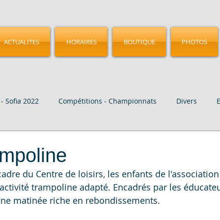
ACTUALITES
HORAIRES
BOUTIQUE
PHOTOS
- Sofia 2022
Compétitions - Championnats
Divers
age
Vidéo
CMGA - Birmingham 2023
Nos Elites
ampoline
 cadre du Centre de loisirs, les enfants de l'associatio
 activité trampoline adapté. Encadrés par les éducateu
 une matinée riche en rebondissements.