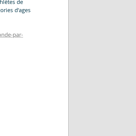
hlètes de 
ries d'ages 
onde-par-