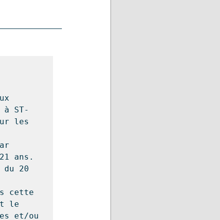
x 
 à ST-
ur les 
r 
21 ans.

 du 20 
 cette  
t le 
es et/ou 