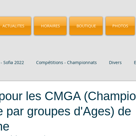
ACTUALITES
HORAIRES
BOUTIQUE
PHOTOS
- Sofia 2022
Compétitions - Championnats
Divers
age
Vidéo
CMGA - Birmingham 2023
Nos Elites
 pour les CMGA (Champio
 par groupes d'Ages) de
ne