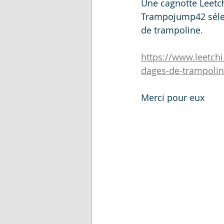
Une cagnotte Leetch
Trampojump42 sélec
de trampoline.
https://www.leetch
dages-de-trampoli
Merci pour eux