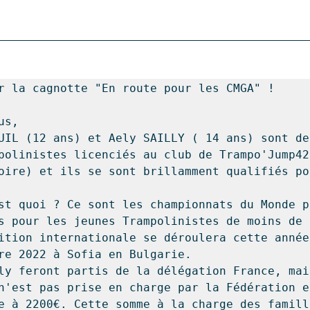
r la cagnotte "En route pour les CMGA" !

us,

UIL (12 ans) et Aely SAILLY ( 14 ans) sont deu
polinistes licenciés au club de Trampo'Jump42
oire) et ils se sont brillamment qualifiés po
st quoi ? Ce sont les championnats du Monde pa
es pour les jeunes Trampolinistes de moins de 
ition internationale se déroulera cette année
re 2022 à Sofia en Bulgarie.

y feront partis de la délégation France, mais
n'est pas prise en charge par la Fédération e
̀ve à 2200€. Cette somme à la charge des famill