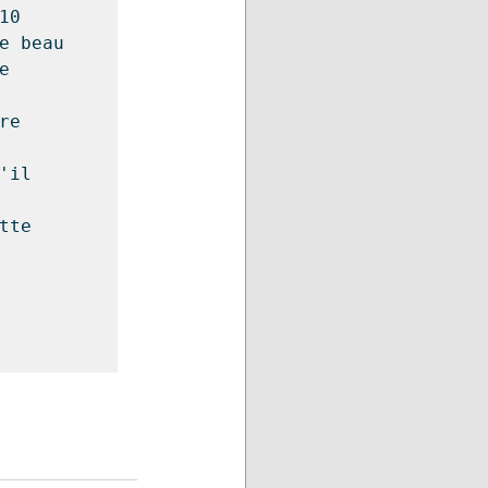
0 
e beau 
 
e 
il 
tte 