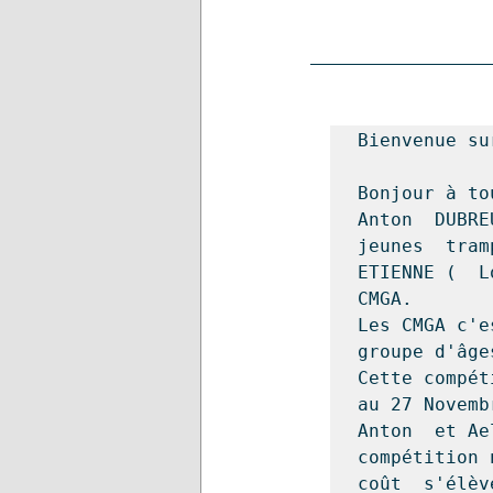
Bienvenue su
Bonjour à to
Anton  DUBRE
jeunes  tram
ETIENNE (  L
CMGA.

Les CMGA c'e
groupe d'âg
Cette compét
au 27 Novemb
Anton  et Ael
compétition 
coût  s'éle