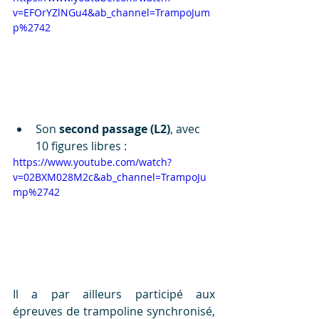
v=EFOrYZlNGu4&ab_channel=TrampoJum
p%2742
Son 
second passage (L2)
, avec 
10 figures libres :
https://www.youtube.com/watch?
v=02BXM028M2c&ab_channel=TrampoJu
mp%2742
Il a par ailleurs participé aux 
épreuves de trampoline synchronisé, 