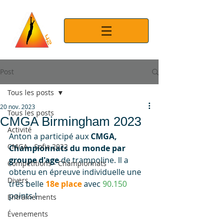
Post
Tous les posts
20 nov. 2023
Tous les posts
CMGA Birmingham 2023
Activité
Anton a participé aux 
CMGA, 
CMGA - Sofia 2022
Championnats du monde par 
groupe d'age
 de trampoline. Il a 
Compétitions - Championnats
obtenu en épreuve individuelle une 
Divers
très belle 
18e place
 avec 
90.150
points !
Entrainements
Évenements