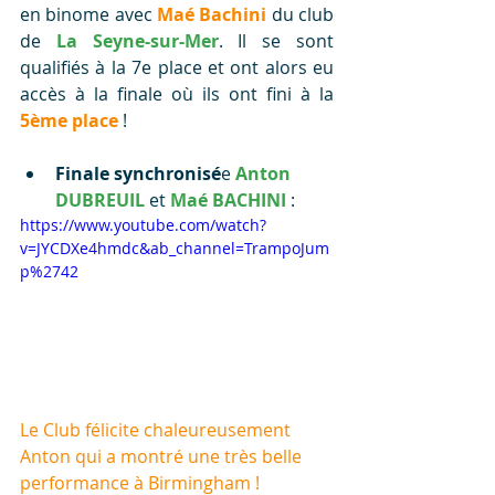
en binome avec 
Maé Bachini
 du club 
de 
La Seyne-sur-Mer
. Il se sont 
qualifiés à la 7e place et ont alors eu 
accès à la finale où ils ont fini à la 
5ème place
 !
Finale synchronisé
e 
Anton 
DUBREUIL
 et 
Maé BACHINI
 :
https://www.youtube.com/watch?
v=JYCDXe4hmdc&ab_channel=TrampoJum
p%2742
Le Club félicite chaleureusement 
Anton qui a montré une très belle 
performance à Birmingham !