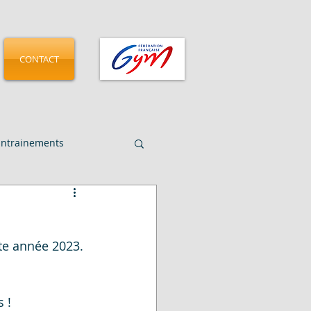
CONTACT
Entrainements
CMGA - Pamplona 2025
te année 2023.
 !