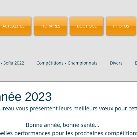
ACTUALITES
HORAIRES
BOUTIQUE
PHOTOS
- Sofia 2022
Compétitions - Championnats
Divers
age
Vidéo
CMGA - Birmingham 2023
Nos Elites
nnée 2023
reau vous présentent leurs meilleurs vœux pour cet
Bonne année, bonne santé...
belles performances pour les prochaines compétitions