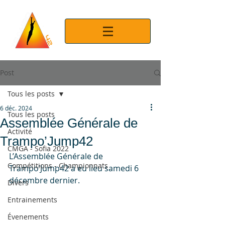
Post
Tous les posts
6 déc. 2024
Tous les posts
Assemblée Générale de
Activité
Trampo’Jump42
CMGA - Sofia 2022
L’Assemblée Générale de 
Compétitions - Championnats
Trampo’Jump42 a eu lieu samedi 6 
décembre dernier.
Divers
Entrainements
Évenements