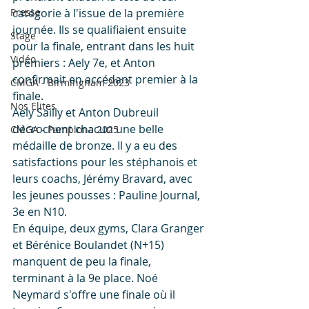
Presse
catégorie à l'issue de la première 
journée. Ils se qualifiaient ensuite 
Stage
pour la finale, entrant dans les huit 
Vidéo
premiers : Aely 7e, et Anton 
confirmait en accédant premier à la 
CMGA - Birmingham 2023
finale.
Nos Elites
Aely Sailly et Anton Dubreuil 
décrochent chacun une belle 
CMGA - Pamplona 2025
médaille de bronze. Il y a eu des 
satisfactions pour les stéphanois et 
leurs coachs, Jérémy Bravard, avec 
les jeunes pousses : Pauline Journal, 
3e en N10. 
En équipe, deux gyms, Clara Granger 
et Bérénice Boulandet (N+15) 
manquent de peu la finale, 
terminant à la 9e place. Noé 
Neymard s'offre une finale où il 