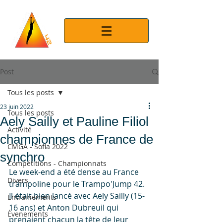
Post
Tous les posts
23 juin 2022
Tous les posts
Aely Sailly et Pauline Filiol
Activité
championnes de France de
CMGA - Sofia 2022
synchro
Compétitions - Championnats
Le week-end a été dense au France 
Divers
trampoline pour le Trampo'Jump 42. 
Il était bien lancé avec Aely Sailly (15-
Entrainements
16 ans) et Anton Dubreuil qui 
Évenements
prenaient chacun la tête de leur 