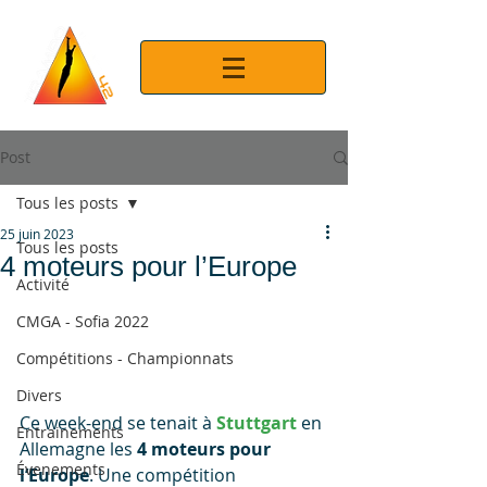
Post
Tous les posts
25 juin 2023
Tous les posts
4 moteurs pour l’Europe
Activité
CMGA - Sofia 2022
Compétitions - Championnats
Divers
Ce week-end se tenait à 
Stuttgart
 en 
Entrainements
Allemagne les 
4 moteurs pour 
Évenements
l’Europe
. Une compétition 