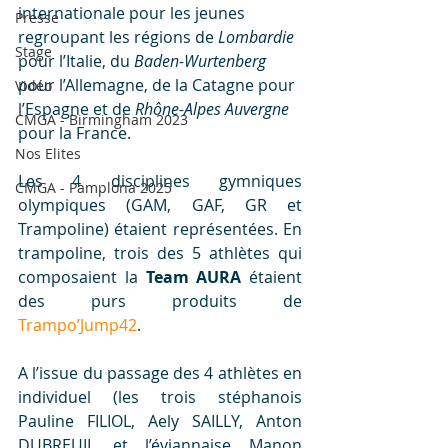
internationale pour les jeunes 
Presse
regroupant les régions de 
Lombardie
Stage
pour l’Italie, du 
Baden-Wurtenberg
pour l’Allemagne, de la Catagne pour 
Vidéo
l’Espagne et de 
Rhône-Alpes Auvergne
CMGA - Birmingham 2023
pour la France.
Nos Elites
Les 4 disciplines gymniques 
CMGA - Pamplona 2025
olympiques (GAM, GAF, GR et 
Trampoline) étaient représentées. En 
trampoline, trois des 5 athlètes qui 
composaient la 
Team AURA 
étaient 
des purs produits de 
Trampo’Jump42
.
A l’issue du passage des 4 athlètes en 
individuel (les trois stéphanois 
Pauline FILIOL, Aely SAILLY, Anton 
DUBREUIL et l’éviannaise Manon 