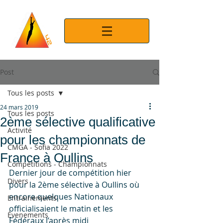
Post
Tous les posts
24 mars 2019
Tous les posts
2ème sélective qualificative
Activité
pour les championnats de
CMGA - Sofia 2022
France à Oullins
Compétitions - Championnats
Dernier jour de compétition hier 
Divers
pour la 2ème sélective à Oullins où 
encore quelques Nationaux 
Entrainements
officialisaient le matin et les 
Évenements
Fédéraux l’après midi